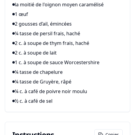
la moitié de l'oignon moyen caramélisé
1 œuf
2 gousses d’ail, émincées
¼ tasse de persil frais, haché
2 c. à soupe de thym frais, haché
2 c. à soupe de lait
1 c. à soupe de sauce Worcestershire
¼ tasse de chapelure
¼ tasse de Gruyère, râpé
¼ c. à café de poivre noir moulu
½ c. à café de sel
Instructions
Copier