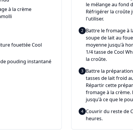
le mélange au fond d
age à la crème
Réfrigérer la croûte
amolli
l'utiliser.
Battre le fromage à la
2
soupe de lait au foue
iture fouettée Cool
moyenne jusqu'à hom
1/4 tasse de Cool Wh
la croûte.
) de pouding instantané
Battre la préparatio
3
tasses de lait froid 
Répartir cette prépa
fromage à la crème. 
jusqu'à ce que le pou
Couvrir du reste de 
4
heures.