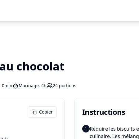
 au chocolat
:
0min
Marinage:
4h
24
portions
Instructions
Copier
Réduire les biscuits 
1
culinaire. Les mélang
fondu