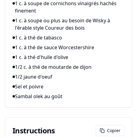
1 c. à soupe de cornichons vinaigrés hachés
finement
1 c. à soupe ou plus au besoin de Wisky à
l'érable style Coureur des bois
1 c. à thé de tabasco
1 c. à thé de sauce Worcestershire
1 c. à thé d'huile d'olive
1/2 c. à thé de moutarde de dijon
1/2 jaune d'oeuf
Sel et poivre
Sambal olek au goût
Instructions
Copier