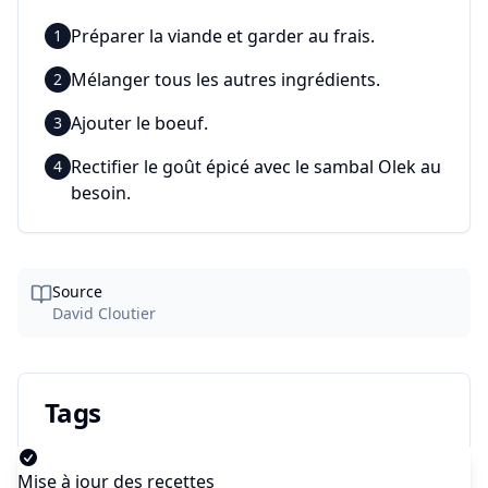
Préparer la viande et garder au frais.
1
Mélanger tous les autres ingrédients.
2
Ajouter le boeuf.
3
Rectifier le goût épicé avec le sambal Olek au
4
besoin.
Source
David Cloutier
Tags
bœuf
tartare
piquant
Mise à jour des recettes