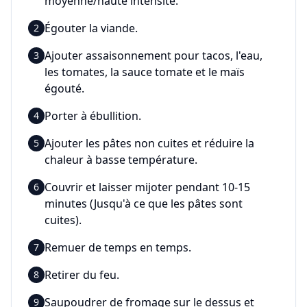
moyenne/haute intensité.
Égouter la viande.
2
Ajouter assaisonnement pour tacos, l'eau,
3
les tomates, la sauce tomate et le maïs
égouté.
Porter à ébullition.
4
Ajouter les pâtes non cuites et réduire la
5
chaleur à basse température.
Couvrir et laisser mijoter pendant 10-15
6
minutes (Jusqu'à ce que les pâtes sont
cuites).
Remuer de temps en temps.
7
Retirer du feu.
8
Saupoudrer de fromage sur le dessus et
9